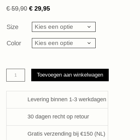
Oorspronkelijke
Huidige
€
59,90
€
29,95
prijs
prijs
was:
is:
Size
€ 59,90.
€ 29,95.
Color
tank
Toevoegen aan winkelwagen
top
rib
10DAYS
Levering binnen 1-3 werkdagen
aantal
30 dagen recht op retour
Gratis verzending bij €150 (NL)