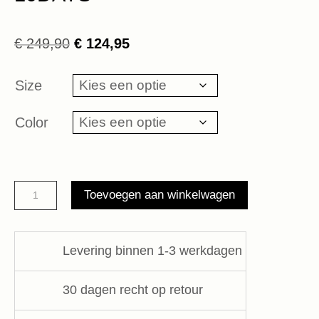
Oorspronkelijke
Huidige
€
249,90
€
124,95
prijs
prijs
was:
is:
Size
€ 249,90.
€ 124,95.
Color
track
Toevoegen aan winkelwagen
jacket
monogram
10DAYS
Levering binnen 1-3 werkdagen
aantal
30 dagen recht op retour