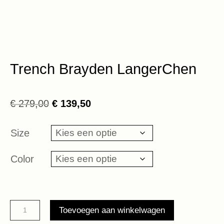
Trench Brayden LangerChen
Oorspronkelijke
Huidige
€
279,00
€
139,50
prijs
prijs
was:
is:
Size
€ 279,00.
€ 139,50.
Color
Trench
Toevoegen aan winkelwagen
Brayden