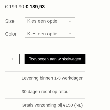
Oorspronkelijke
Huidige
€
199,90
€
139,93
prijs
prijs
was:
is:
Size
€ 199,90.
€ 139,93.
Color
wide
Toevoegen aan winkelwagen
tapered
pants
10DAYS
Levering binnen 1-3 werkdagen
aantal
30 dagen recht op retour
Gratis verzending bij €150 (NL)