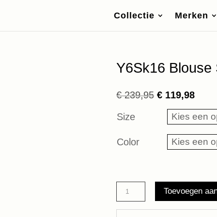
Collectie
Merken
Y6Sk16 Blouse 
Oorspronkelij
Huid
€
239,95
€
119,98
prijs
prijs
Size
was:
is:
€ 239,95.
€ 119
Color
Y6Sk16
Toevoegen aa
Blouse
Semicouture