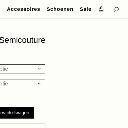
Accessoires
Schoenen
Sale
Semicouture
ke
ige
,98.
n winkelwagen