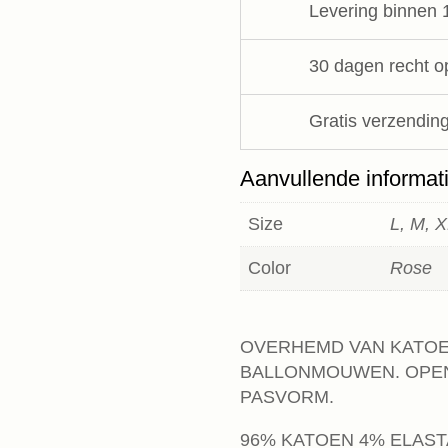
Levering binnen 
aantal
30 dagen recht o
Gratis verzending
Aanvullende informat
Size
L, M, 
Color
Rose
OVERHEMD VAN KATOEN
BALLONMOUWEN. OPEN
PASVORM.
96% KATOEN 4% ELAS