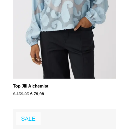
Top Jill Alchemist
Oorspronkelijke
Huidige
€
159,95
€
79,98
prijs
prijs
was:
is:
€ 159,95.
€ 79,98.
SALE