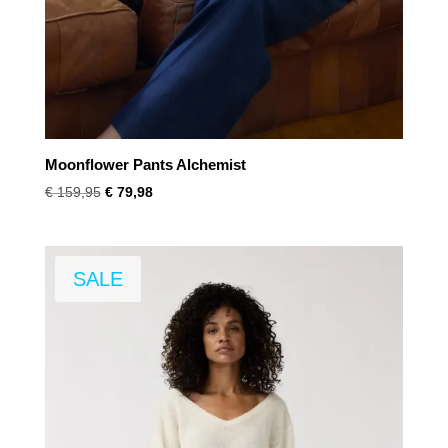
Moonflower Pants Alchemist
Oorspronkelijke
Huidige
€
159,95
€
79,98
prijs
prijs
was:
is:
€ 159,95.
€ 79,98.
SALE