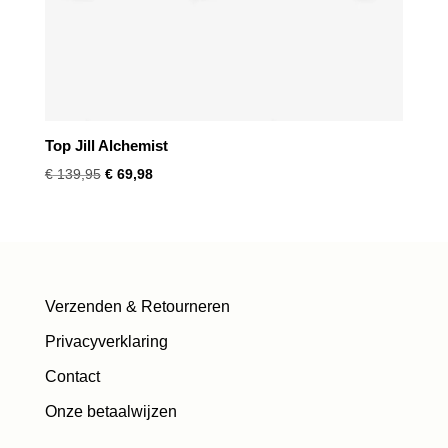
Top Jill Alchemist
Oorspronkelijke
Huidige
€
139,95
€
69,98
prijs
prijs
was:
is:
€ 139,95.
€ 69,98.
Verzenden & Retourneren
Privacyverklaring
Contact
Onze betaalwijzen