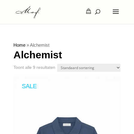
Home
»
Alchemist
Alchemist
Toont alle 9 resultaten
SALE