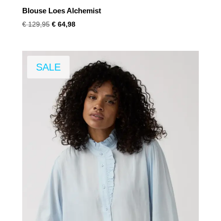
Blouse Loes Alchemist
Oorspronkelijke
Huidige
€
129,95
€
64,98
prijs
prijs
was:
is:
€ 129,95.
€ 64,98.
SALE