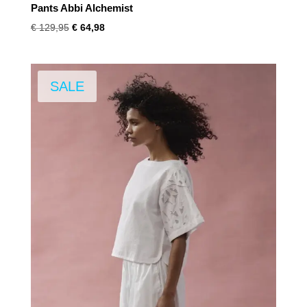
Pants Abbi Alchemist
Oorspronkelijke
Huidige
€
129,95
€
64,98
prijs
prijs
was:
is:
€ 129,95.
€ 64,98.
SALE