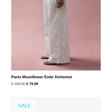
Pants Moonflower Embr Alchemist
Oorspronkelijke
Huidige
€
159,95
€
79,98
prijs
prijs
was:
is:
€ 159,95.
€ 79,98.
SALE