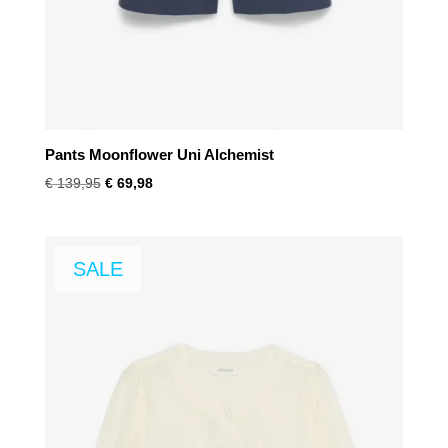
Pants Moonflower Uni Alchemist
Oorspronkelijke
Huidige
€
139,95
€
69,98
prijs
prijs
was:
is:
€ 139,95.
€ 69,98.
SALE