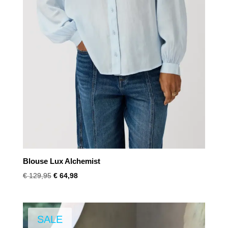
Blouse Lux Alchemist
Oorspronkelijke
Huidige
€
129,95
€
64,98
prijs
prijs
was:
is:
€ 129,95.
€ 64,98.
SALE