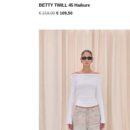
BETTY TWILL 45 Haikure
Oorspronkelijke
Huidige
€
219,00
€
109,50
prijs
prijs
was:
is:
€ 219,00.
€ 109,50.