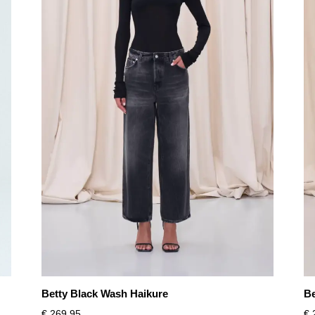
Betty Black Wash Haikure
Be
€
269,95
€